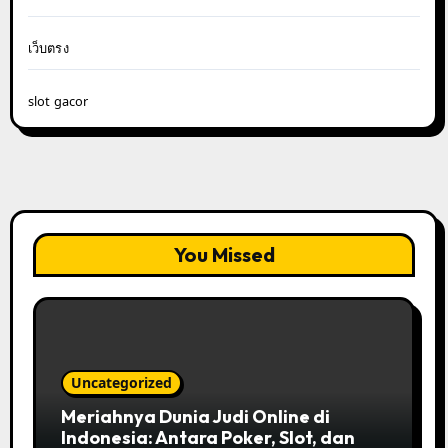
เว็บตรง
slot gacor
You Missed
Uncategorized
Meriahnya Dunia Judi Online di
Indonesia: Antara Poker, Slot, dan