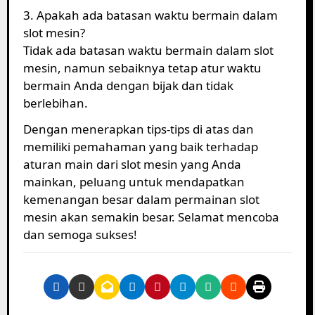
3. Apakah ada batasan waktu bermain dalam
slot mesin?
Tidak ada batasan waktu bermain dalam slot
mesin, namun sebaiknya tetap atur waktu
bermain Anda dengan bijak dan tidak
berlebihan.
Dengan menerapkan tips-tips di atas dan
memiliki pemahaman yang baik terhadap
aturan main dari slot mesin yang Anda
mainkan, peluang untuk mendapatkan
kemenangan besar dalam permainan slot
mesin akan semakin besar. Selamat mencoba
dan semoga sukses!