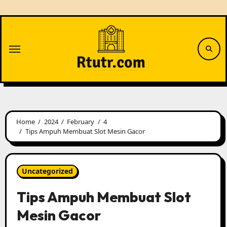
Skip
to
content
Home
2024
February
4
Tips Ampuh Membuat Slot Mesin Gacor
Uncategorized
Tips Ampuh Membuat Slot
Mesin Gacor