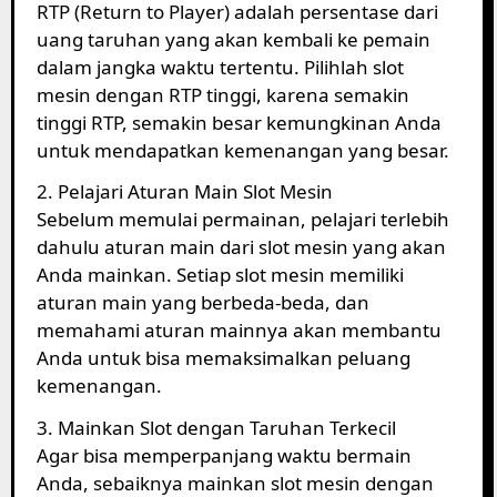
RTP (Return to Player) adalah persentase dari
uang taruhan yang akan kembali ke pemain
dalam jangka waktu tertentu. Pilihlah slot
mesin dengan RTP tinggi, karena semakin
tinggi RTP, semakin besar kemungkinan Anda
untuk mendapatkan kemenangan yang besar.
2. Pelajari Aturan Main Slot Mesin
Sebelum memulai permainan, pelajari terlebih
dahulu aturan main dari slot mesin yang akan
Anda mainkan. Setiap slot mesin memiliki
aturan main yang berbeda-beda, dan
memahami aturan mainnya akan membantu
Anda untuk bisa memaksimalkan peluang
kemenangan.
3. Mainkan Slot dengan Taruhan Terkecil
Agar bisa memperpanjang waktu bermain
Anda, sebaiknya mainkan slot mesin dengan