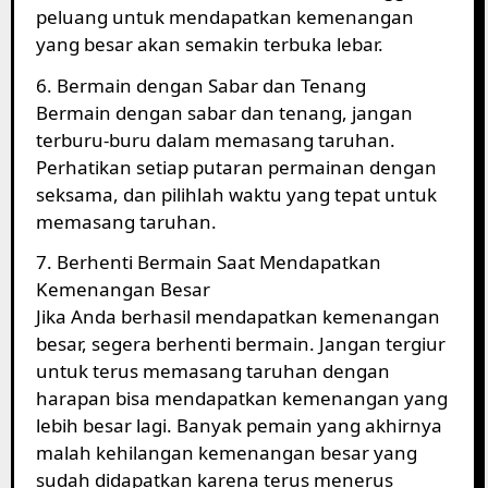
peluang untuk mendapatkan kemenangan
yang besar akan semakin terbuka lebar.
6. Bermain dengan Sabar dan Tenang
Bermain dengan sabar dan tenang, jangan
terburu-buru dalam memasang taruhan.
Perhatikan setiap putaran permainan dengan
seksama, dan pilihlah waktu yang tepat untuk
memasang taruhan.
7. Berhenti Bermain Saat Mendapatkan
Kemenangan Besar
Jika Anda berhasil mendapatkan kemenangan
besar, segera berhenti bermain. Jangan tergiur
untuk terus memasang taruhan dengan
harapan bisa mendapatkan kemenangan yang
lebih besar lagi. Banyak pemain yang akhirnya
malah kehilangan kemenangan besar yang
sudah didapatkan karena terus menerus