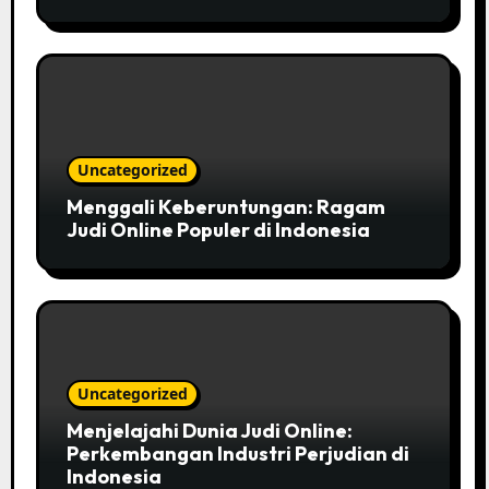
Uncategorized
Menggali Keberuntungan: Ragam
Judi Online Populer di Indonesia
Uncategorized
Menjelajahi Dunia Judi Online:
Perkembangan Industri Perjudian di
Indonesia