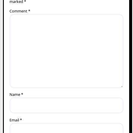
marked
*
Comment
*
Name
*
Email
*